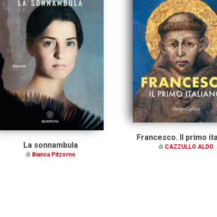
Francesco. Il primo it
La sonnambula
di
CAZZULLO ALDO
di
Bianca Pitzorno