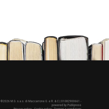
©2026 M.G. s.a.s. di Maccarrone G. e R. & C | 01082900661 -
powered by
Publipress
Privacy policy
-
Cookie policy
-
Termini e condizioni