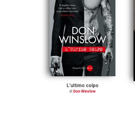
of blood.
L’ultimo colpo
 di sangue e
di
Don Winslow
wing Academy.
roved. Vol. 1
 Boleyn