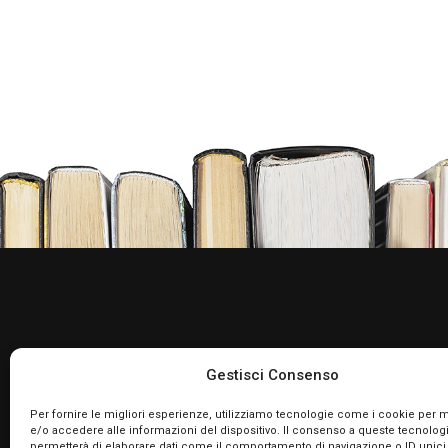
Gestisci Consenso
Per fornire le migliori esperienze, utilizziamo tecnologie come i cookie per
e/o accedere alle informazioni del dispositivo. Il consenso a queste tecnologi
TikTok
permetterà di elaborare dati come il comportamento di navigazione o ID unici