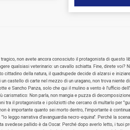
tragico, non avete ancora conosciuto il protagonista di questo li
ere qualsiasi veterinario: un cavallo schiatta. Fine, direte voi? 
ttadino della natura, il quadrupede decide di alzarsi e iniziare 
i un castello di carte nel mezzo di un uragano, non trova niente 
otte e Sancho Panza, solo che qui il mulino a vento è l'ufficio de
 più carismatico: Non parla, non mangia e puzza di decomposizione, 
tra il protagonista e i poliziotti che cercano di multarlo per "gu
non è importante quanto sei morto dentro, l'importante è continuar
i: "Io leggo narrativa d'avanguardia necro-equina". Perché la scen
sta svedese pallido è da Oscar. Perché dopo averlo letto, i tuoi p