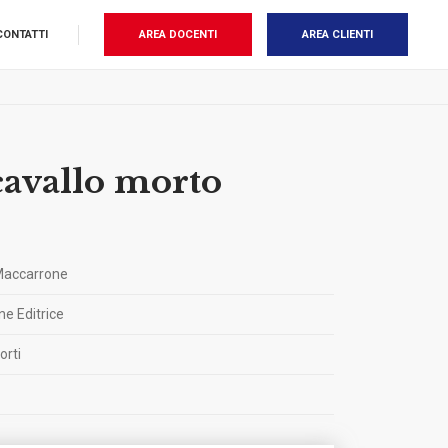
CONTATTI
AREA DOCENTI
AREA CLIENTI
cavallo morto
Maccarrone
e Editrice
orti