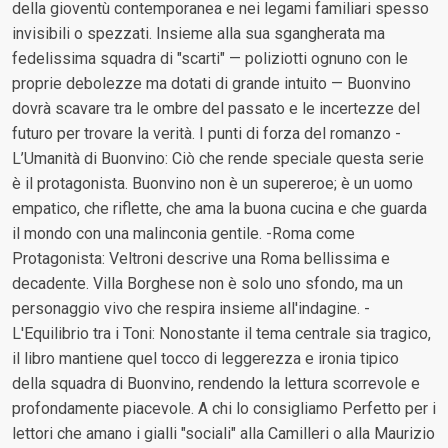
della gioventù contemporanea e nei legami familiari spesso
invisibili o spezzati. Insieme alla sua sgangherata ma
fedelissima squadra di "scarti" — poliziotti ognuno con le
proprie debolezze ma dotati di grande intuito — Buonvino
dovrà scavare tra le ombre del passato e le incertezze del
futuro per trovare la verità. I punti di forza del romanzo -
L’Umanità di Buonvino: Ciò che rende speciale questa serie
è il protagonista. Buonvino non è un supereroe; è un uomo
empatico, che riflette, che ama la buona cucina e che guarda
il mondo con una malinconia gentile. -Roma come
Protagonista: Veltroni descrive una Roma bellissima e
decadente. Villa Borghese non è solo uno sfondo, ma un
personaggio vivo che respira insieme all'indagine. -
L'Equilibrio tra i Toni: Nonostante il tema centrale sia tragico,
il libro mantiene quel tocco di leggerezza e ironia tipico
della squadra di Buonvino, rendendo la lettura scorrevole e
profondamente piacevole. A chi lo consigliamo Perfetto per i
lettori che amano i gialli "sociali" alla Camilleri o alla Maurizio